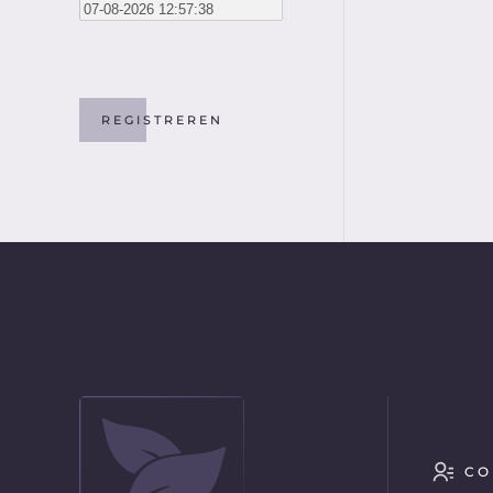
Captcha
*
REGISTREREN
CO