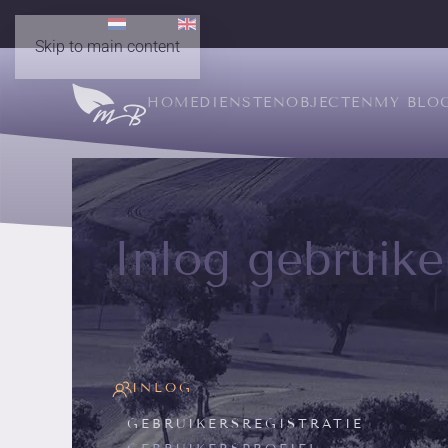
Skip to main content
HOME
DIENSTEN
OBJECTEN
MY BLO
Inlog gebruike
INLOG
GEBRUIKERSREGISTRATIE