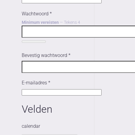
Wachtwoord
*
Minimum vereisten
— Tekens 4
Bevestig wachtwoord
*
E-mailadres
*
Velden
calendar