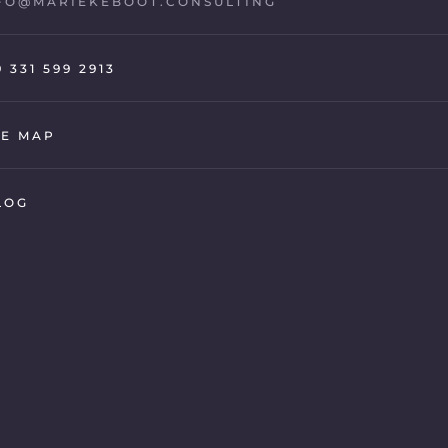
FO@MARIEKEBOOT.CONSULTING
9 331 599 2913
TE MAP
LOG