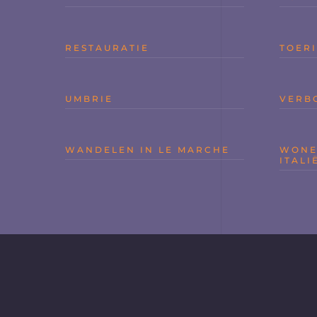
RESTAURATIE
TOERI
UMBRIE
VERB
WANDELEN IN LE MARCHE
WONE
ITALI