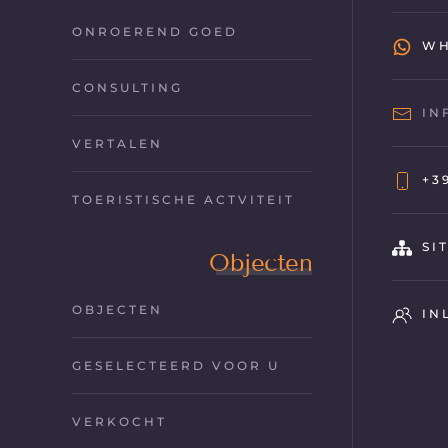
ONROEREND GOED
WH
CONSULTING
IN
VERTALEN
+3
TOERISTISCHE ACTVITEIT
SI
Objecten
OBJECTEN
IN
GESELECTEERD VOOR U
VERKOCHT