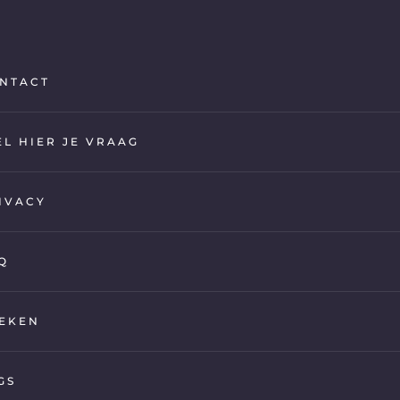
NTACT
EL HIER JE VRAAG
IVACY
Q
EKEN
GS