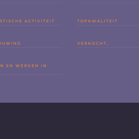
STISCHE ACTIVITEIT
TOPKWALITEIT
OUWING
VERKOCHT,
N EN WERKEN IN
Ë