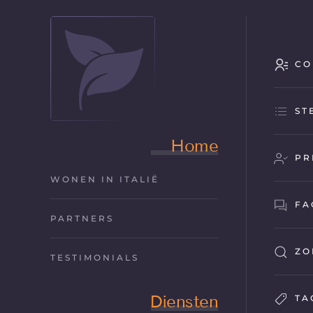
CO
ST
Home
PR
WONEN IN ITALIË
FA
PARTNERS
ZO
TESTIMONIALS
Diensten
TA