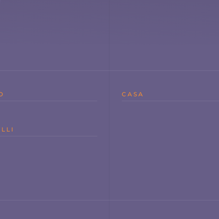
O
CASA
LLI