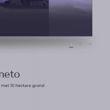
1
2
neto
o met 10 hectare grond