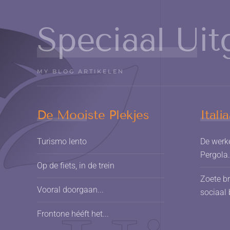
Speciaal Uit
MY BLOG ARTIKELEN
De Mooiste Plekjes
Itali
Turismo lento
De werke
Pergola.
Op de fiets, in de trein
Zoete b
Vooral doorgaan...
sociaal
Frontone hééft het...