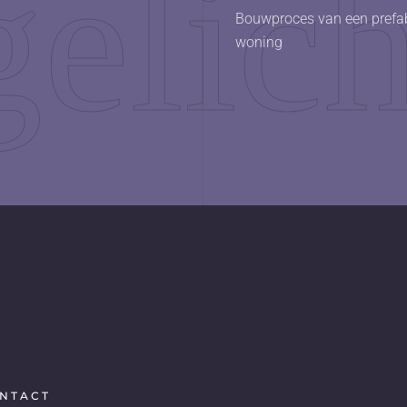
Bouwproces van een prefa
woning
NTACT