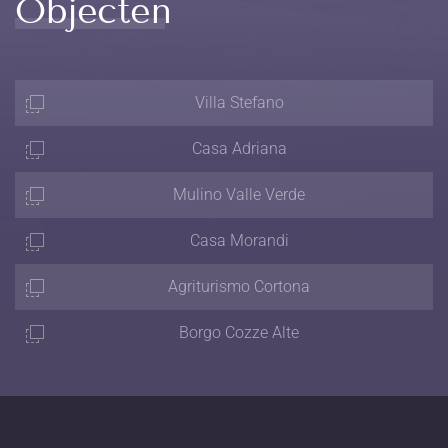
Objecten
Villa Stefano
Casa Adriana
Mulino Valle Verde
Casa Morandi
Agriturismo Cortona
Borgo Cozze Alte