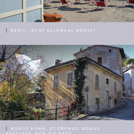
BEZIT...ECHT ALLEMAAL NODIG?
BONUS SISMA, ECOBONUS, BONUS
FACCIATE…HOE ZIT DAT?