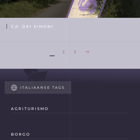
CA' DEI SIMONI
1
2
3
ITALIAANSE TAGS
AGRITURISMO
BORGO