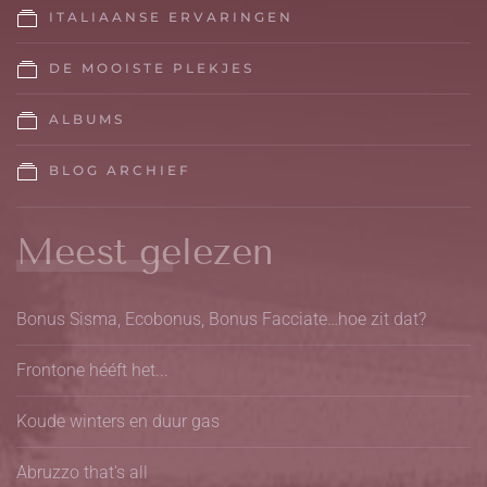
ITALIAANSE ERVARINGEN
DE MOOISTE PLEKJES
ALBUMS
BLOG ARCHIEF
Meest gelezen
Bonus Sisma, Ecobonus, Bonus Facciate…hoe zit dat?
Frontone hééft het...
Koude winters en duur gas
Abruzzo that's all